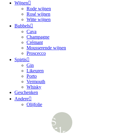
Wijnen
Rode wijnen
Rosé wijnen
Witte wijnen
Bubbels
Cava
Champagne
Crémant
Mousserende wijnen
Proscecco
Spirtis
Gin
Likeuren
Porto
Vermouth
Whisky
Geschenken
Andere
Olijfolie