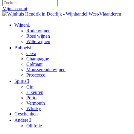
Mijn account
Wijnen
Rode wijnen
Rosé wijnen
Witte wijnen
Bubbels
Cava
Champagne
Crémant
Mousserende wijnen
Proscecco
Spirtis
Gin
Likeuren
Porto
Vermouth
Whisky
Geschenken
Andere
Olijfolie