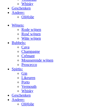
Whisky
Geschenken
Andere
Olijfolie
Wijnen
Rode wijnen
Rosé wijnen
Witte wijnen
Bubbels
Cava
Champagne
Crémant
Mousserende wijnen
Proscecco
Spirtis
Gin
Likeuren
Porto
Vermouth
Whisky
Geschenken
Andere
Olijfolie