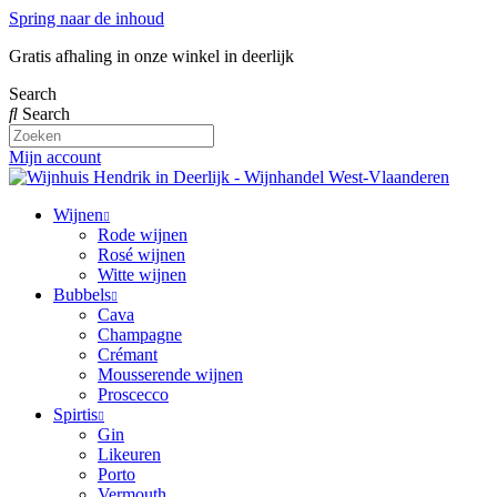
Spring naar de inhoud
Gratis afhaling in onze winkel in deerlijk
Search
Search
Mijn account
Wijnen
Rode wijnen
Rosé wijnen
Witte wijnen
Bubbels
Cava
Champagne
Crémant
Mousserende wijnen
Proscecco
Spirtis
Gin
Likeuren
Porto
Vermouth