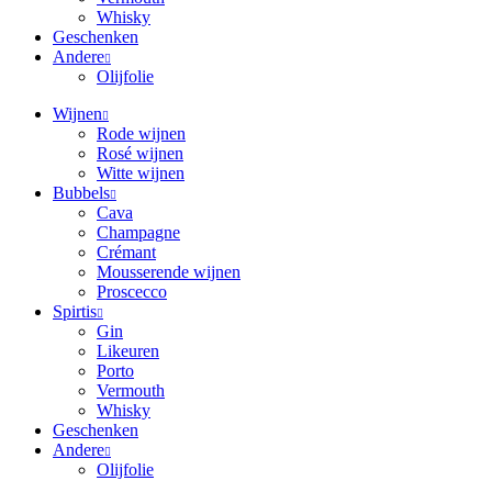
Whisky
Geschenken
Andere
Olijfolie
Wijnen
Rode wijnen
Rosé wijnen
Witte wijnen
Bubbels
Cava
Champagne
Crémant
Mousserende wijnen
Proscecco
Spirtis
Gin
Likeuren
Porto
Vermouth
Whisky
Geschenken
Andere
Olijfolie