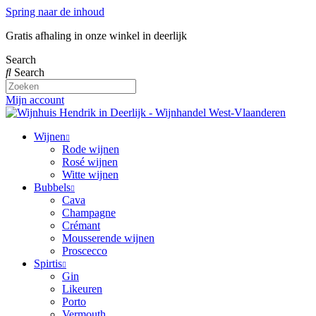
Spring naar de inhoud
Gratis afhaling in onze winkel in deerlijk
Search
Search
Mijn account
Wijnen
Rode wijnen
Rosé wijnen
Witte wijnen
Bubbels
Cava
Champagne
Crémant
Mousserende wijnen
Proscecco
Spirtis
Gin
Likeuren
Porto
Vermouth