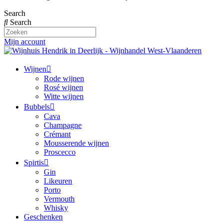
Search
Search
Mijn account
Wijnen
Rode wijnen
Rosé wijnen
Witte wijnen
Bubbels
Cava
Champagne
Crémant
Mousserende wijnen
Proscecco
Spirtis
Gin
Likeuren
Porto
Vermouth
Whisky
Geschenken